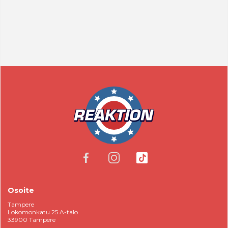
Osoite
‍Tampere
Lokomonkatu 25 A-talo
33900 Tampere