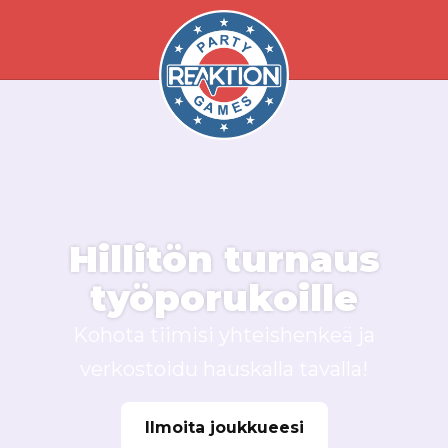
Hillitön turnaus
työporukoille
Kohota tiimisi yhteishenkeä ja
verkostoidu hauskalla tavalla!
Ilmoita joukkueesi