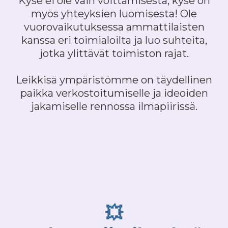
Kyse ei ole vain voittamisesta; kyse on
myös yhteyksien luomisesta! Ole
vuorovaikutuksessa ammattilaisten
kanssa eri toimialoilta ja luo suhteita,
jotka ylittävät toimiston rajat.
Leikkisä ympäristömme on täydellinen
paikka verkostoitumiselle ja ideoiden
jakamiselle rennossa ilmapiirissä.
💥