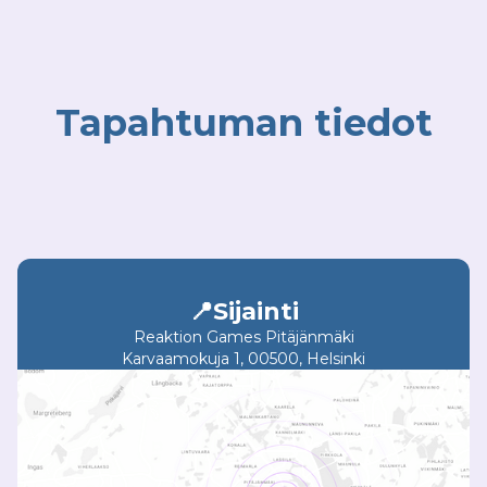
Tapahtuman tiedot
📍Sijainti
Reaktion Games Pitäjänmäki
Karvaamokuja 1, 00500, Helsinki