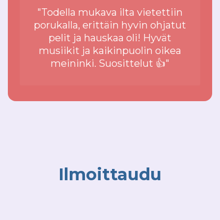
"Todella mukava ilta vietettiin
porukalla, erittäin hyvin ohjatut
pelit ja hauskaa oli! Hyvät
musiikit ja kaikinpuolin oikea
meininki. Suosittelut 👍"
Ilmoittaudu