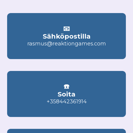
📧
Sähköpostilla
rasmus@reaktiongames.com
☎️
Soita
+358442361914