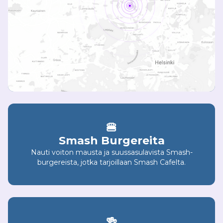
🍔
Smash Burgereita
Nauti voiton mausta ja suussasulavista Smash-
burgereista, jotka tarjoillaan Smash Cafelta.
🍻