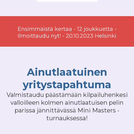
Ensimmäistä kertaa - 12 joukkuetta -
Ilmoittaudu nyt! - 20.10.2023 Helsinki
Ainutlaatuinen
yritystapahtuma
Valmistaudu päästämään kilpailuhenkesi
valloilleen kolmen ainutlaatuisen pelin
parissa jännittävässä Mini Masters -
turnauksessa!