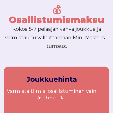
💰
Osallistumismaksu
Kokoa 5-7 pelaajan vahva joukkue ja
valmistaudu valloittamaan Mini Masters -
turnaus.
Joukkuehinta
Varmista tiimisi osallistuminen vain
400 eurolla.